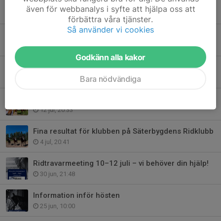
Vill du hjälpa till under Classic Car Week?
även för webbanalys i syfte att hjälpa oss att
21 jul, 22:02
förbättra våra tjänster.
Så använder vi cookies
Felfri ritt gav pallplats i Svärdsjö
19 jul, 22:38
Godkänn alla kakor
Börja din ridresa hos oss!
Bara nödvändiga
16 jul, 21:15
Fantastiska framgångar för Rättviks Ridklubb på ridtravarmeeting!
12 jul, 20:33
Fina resultat för klubben på Säterbygdens Ridklubb
4 jul, 20:41
Ridtravarmeeting 10–12 juli – vi behöver din hjälp!
30 jun, 21:48
Information inför hösten
25 jun, 10:00