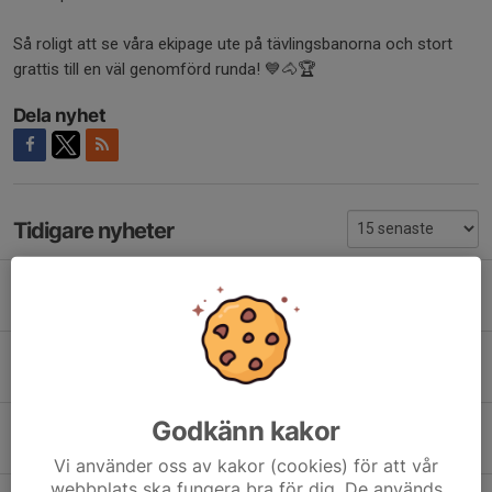
Så roligt att se våra ekipage ute på tävlingsbanorna och stort
grattis till en väl genomförd runda! 💙🐴🏆
Dela nyhet
Tidigare nyheter
Dörrarna öppnas – välkommen på invigning!
Igår, 09:00
Uteritt, Torsdag 6/8
4 aug, 08:00
Godkänn kakor
Välkommen till ridskolan
1 aug, 10:15
Vi använder oss av kakor (cookies) för att vår
webbplats ska fungera bra för dig. De används