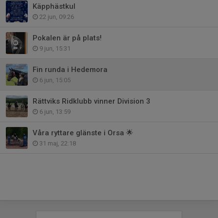
Käpphästkul
22 jun, 09:26
Pokalen är på plats!
9 jun, 15:31
Fin runda i Hedemora
6 jun, 15:05
Rättviks Ridklubb vinner Division 3
6 jun, 13:59
Våra ryttare glänste i Orsa 🌟
31 maj, 22:18