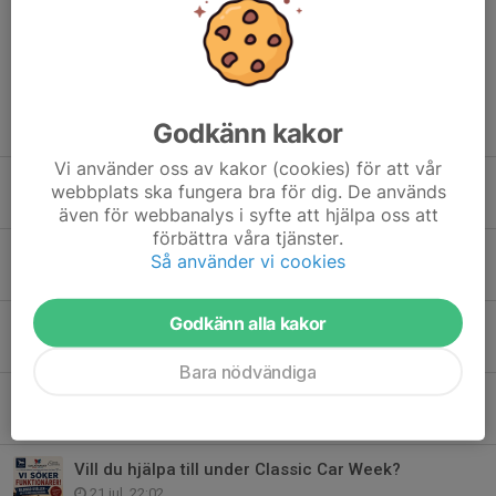
Dela nyhet
Tidigare nyheter
Godkänn kakor
Vi använder oss av kakor (cookies) för att vår
Tävlingsdag i Falun!
webbplats ska fungera bra för dig. De används
Igår, 22:41
även för webbanalys i syfte att hjälpa oss att
förbättra våra tjänster.
Dörrarna öppnas – välkommen på invigning!
Så använder vi cookies
7 aug, 09:00
Godkänn alla kakor
Uteritt, Torsdag 6/8
4 aug, 08:00
Bara nödvändiga
Välkommen till ridskolan
1 aug, 10:15
Vill du hjälpa till under Classic Car Week?
21 jul, 22:02