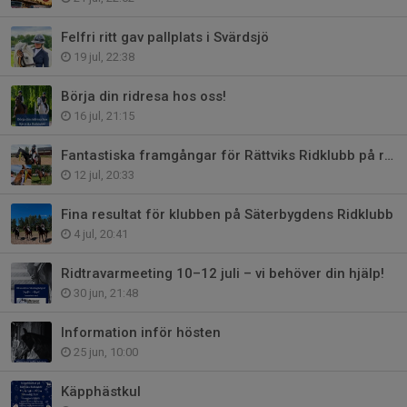
Felfri ritt gav pallplats i Svärdsjö
19 jul, 22:38
Börja din ridresa hos oss!
16 jul, 21:15
Fantastiska framgångar för Rättviks Ridklubb på ridtravarmeeting!
12 jul, 20:33
Fina resultat för klubben på Säterbygdens Ridklubb
4 jul, 20:41
Ridtravarmeeting 10–12 juli – vi behöver din hjälp!
30 jun, 21:48
Information inför hösten
25 jun, 10:00
Käpphästkul