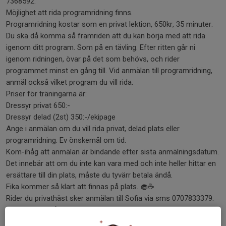
7368592.
Möjlighet att rida programridning finns.
Programridning kostar som en privat lektion, 650kr, 35 minuter.
Du ska då komma så framriden att du kan börja med att rida
igenom ditt program. Som på en tävling. Efter ritten går ni
igenom ridningen, övar på det som behövs, och rider
programmet minst en gång till. Vid anmälan till programridning,
anmäl också vilket program du vill rida.
Priser för träningarna är:
Dressyr privat 650:-
Dressyr delad (2st) 350:-/ekipage
Ange i anmälan om du vill rida privat, delad plats eller
programridning. Ev önskemål om tid.
Kom-ihåg att anmälan är bindande efter sista anmälningsdatum.
Det innebär att om du inte kan vara med och inte heller hittar en
ersättare till din plats, måste du tyvärr betala ändå.
Fika kommer så klart att finnas på plats. 🧁☕️
Rider du privathäst sker anmälan till Sofia via sms 0707833379.
För anmälan på Ridskolehäst SMS Ridklubben 073-7368592