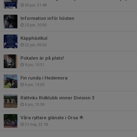
30 jun, 21:48
Information inför hösten
25 jun, 10:00
Käpphästkul
22 jun, 09:26
Pokalen är på plats!
9 jun, 15:31
Fin runda i Hedemora
6 jun, 15:05
Rättviks Ridklubb vinner Division 3
6 jun, 13:59
Våra ryttare glänste i Orsa 🌟
31 maj, 22:18