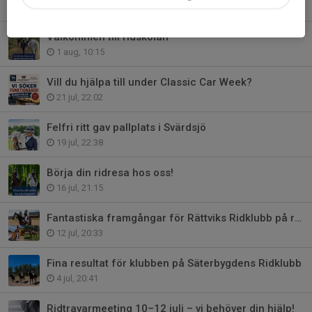
4 aug, 08:00
Välkommen till ridskolan
1 aug, 10:15
Vill du hjälpa till under Classic Car Week?
21 jul, 22:02
Felfri ritt gav pallplats i Svärdsjö
19 jul, 22:38
Börja din ridresa hos oss!
16 jul, 21:15
Fantastiska framgångar för Rättviks Ridklubb på ridtravarmeeting!
12 jul, 20:33
Fina resultat för klubben på Säterbygdens Ridklubb
4 jul, 20:41
Ridtravarmeeting 10–12 juli – vi behöver din hjälp!