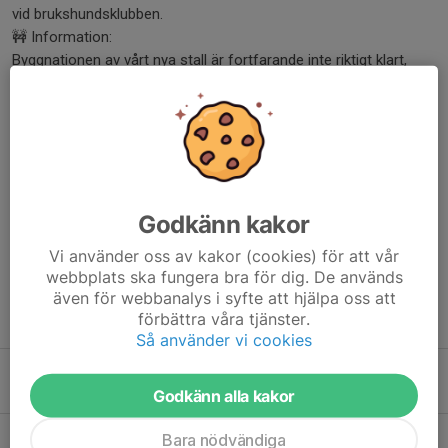
vid brukshundsklubben.
🚧 Information:
Byggnationen av vårt nya stall är fortfarande inte riktigt klart,
vilket påverkar området.
🧁Fika:
Försäljning av fika kommer finnas på klubben.
Vi ser fram emot en dag med fina rundor, god stämning och
härlig gemenskap – varmt välkomna! 🌟
Dela nyhet
Godkänn kakor
Vi använder oss av kakor (cookies) för att vår
webbplats ska fungera bra för dig. De används
även för webbanalys i syfte att hjälpa oss att
förbättra våra tjänster.
Tidigare nyheter
Så använder vi cookies
Dörrarna öppnas – välkommen på invigning!
Igår, 09:00
Godkänn alla kakor
Uteritt, Torsdag 6/8
Bara nödvändiga