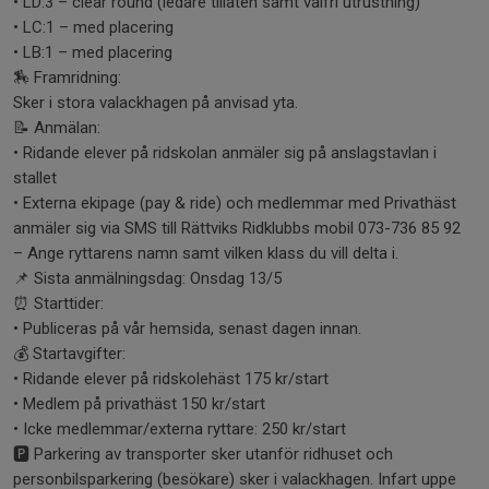
• LD:3 – clear round (ledare tillåten samt valfri utrustning)
• LC:1 – med placering
• LB:1 – med placering
🏇 Framridning:
Sker i stora valackhagen på anvisad yta.
📝 Anmälan:
• Ridande elever på ridskolan anmäler sig på anslagstavlan i
stallet
• Externa ekipage (pay & ride) och medlemmar med Privathäst
anmäler sig via SMS till Rättviks Ridklubbs mobil 073-736 85 92
– Ange ryttarens namn samt vilken klass du vill delta i.
📌 Sista anmälningsdag: Onsdag 13/5
⏰ Starttider:
• Publiceras på vår hemsida, senast dagen innan.
💰 Startavgifter:
• Ridande elever på ridskolehäst 175 kr/start
• Medlem på privathäst 150 kr/start
• Icke medlemmar/externa ryttare: 250 kr/start
🅿️ Parkering av transporter sker utanför ridhuset och
personbilsparkering (besökare) sker i valackhagen. Infart uppe