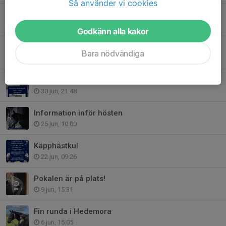
Så använder vi cookies
Fantastiska framgångar för Rättviks Ridklubb på ridtravarmeeting!
12 jul, 20:33
Godkänn alla kakor
Fina resultat för klubben på Säterbygdens Ridklubb
Bara nödvändiga
4 jul, 20:41
Ridtravarmeeting 10–12 juli – vi behöver din hjälp!
30 jun, 21:48
Information inför hösten
25 jun, 10:00
Käpphästkul
22 jun, 09:26
Pokalen är på plats!
9 jun, 15:31
Fin runda i Hedemora
6 jun, 15:05