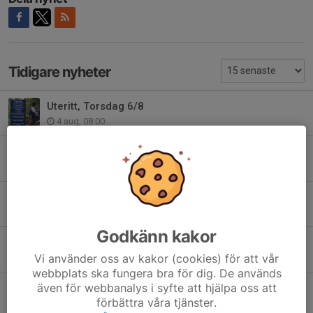
Tidigare nyheter
Uteritt, Torsdag 6/8
4 aug, 08:00
Välkommen till ridskolan
1 aug, 10:15
Vill du hjälpa till under Classic Car Week?
21 jul, 22:02
Godkänn kakor
Felfri ritt gav pallplats i Svärdsjö
Vi använder oss av kakor (cookies) för att vår
19 jul, 22:38
webbplats ska fungera bra för dig. De används
även för webbanalys i syfte att hjälpa oss att
Börja din ridresa hos oss!
förbättra våra tjänster.
16 jul, 21:15