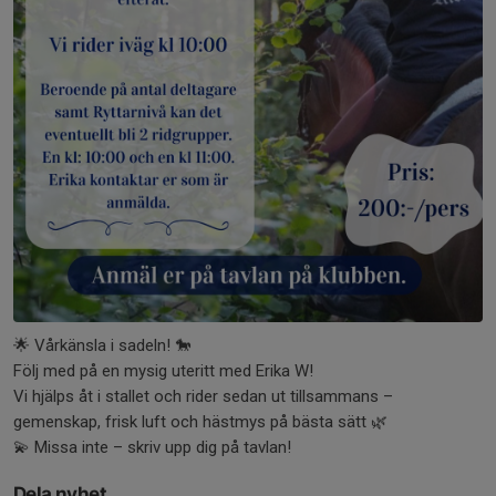
🌟 Vårkänsla i sadeln! 🐎
Följ med på en mysig uteritt med Erika W!
Vi hjälps åt i stallet och rider sedan ut tillsammans –
gemenskap, frisk luft och hästmys på bästa sätt 🌿
💫 Missa inte – skriv upp dig på tavlan!
Dela nyhet