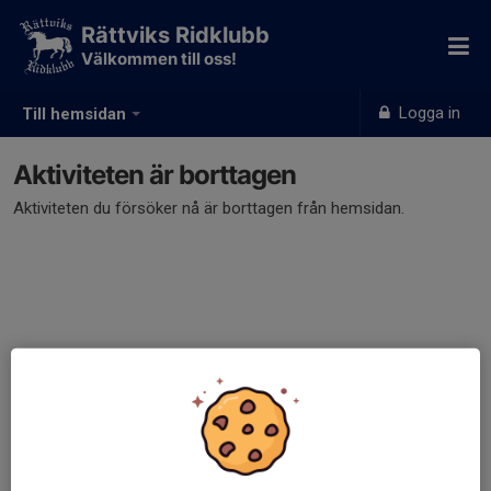
Rättviks Ridklubb
Välkommen till oss!
Logga in
Till hemsidan
Aktiviteten är borttagen
Aktiviteten du försöker nå är borttagen från hemsidan.