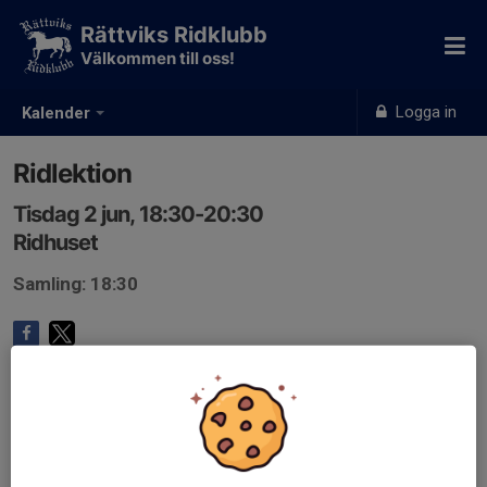
Rättviks Ridklubb
Välkommen till oss!
Logga in
Kalender
Ridlektion
Tisdag 2 jun, 18:30-20:30
Ridhuset
Samling: 18:30