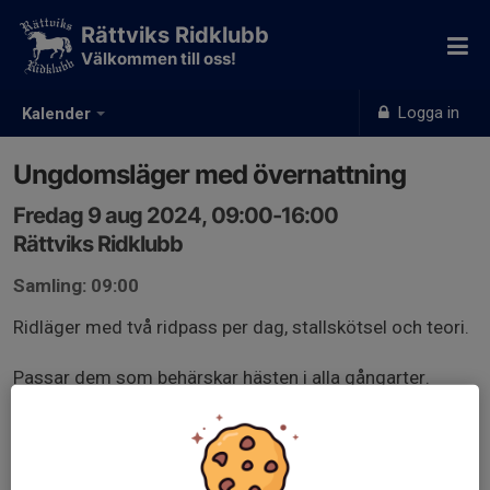
Rättviks Ridklubb
Välkommen till oss!
Logga in
Kalender
Ungdomsläger med övernattning
Fredag 9 aug 2024, 09:00-16:00
Rättviks Ridklubb
Samling: 09:00
Ridläger med två ridpass per dag, stallskötsel och teori.
Passar dem som behärskar hästen i alla gångarter.
Enklare lunch och fika ingår.
Medelsavgift tillkommer på 375 kr för icke medlemmar.